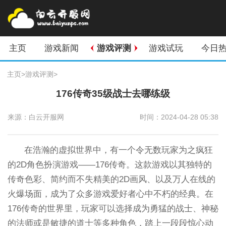
主页
游戏新闻
游戏评测
游戏试玩
今日
主页
>
游戏评测
>
176传奇35级战士去哪练级
来源：白云开服网
时间：2024-04-28 05:38
在浩瀚的虚拟世界中，有一个令无数玩家为之疯狂
的2D角色扮演游戏——176传奇。这款游戏以其独特的
传奇色彩、简约而不失精美的2D画风、以及万人在线的
火爆场面，成为了众多游戏爱好者心中不朽的经典。在
176传奇的世界里，玩家可以选择成为勇猛的战士、神秘
的法师或是敏捷的道士等多种角色，踏上一段段惊心动