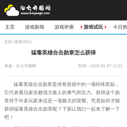
主页
游戏新闻
游戏评测
游戏试玩
今日
主页
>
游戏试玩
>
猛毒英雄合击勋章怎么获得
来源：白云开服网
时间：2024-01-07 12:21
猛毒英雄合击勋章是传奇游戏中的一项特殊奖励，
它代表着玩家击败强大敌人的勇气和实力。获得这个勋
章对于许多玩家来说是一项极大的荣耀。究竟如何才能
获得猛毒英雄合击勋章呢？下面让我们一起来了解一下
吧！