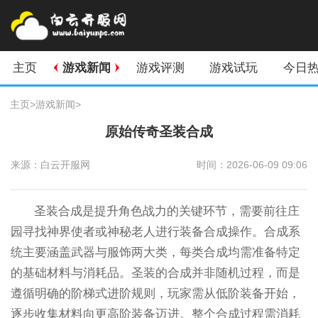
主页
游戏新闻
游戏评测
游戏试玩
今日
主页
>
游戏新闻
>
原始传奇圣装合成
来源：白云开服网
时间：2026-06-09 09:06
圣装合成是提升角色战力的关键环节，需要前往庄
园寻找神界使者或神秘老人进行装备合成操作。合成系
统主要涵盖武器与服饰两大类，每类合成均需准备特定
的基础材料与消耗品。圣装的合成并非随机过程，而是
遵循明确的阶梯式进阶规则，玩家需从低阶装备开始，
逐步收集材料向更高阶装备迈进。整个合成过程需消耗